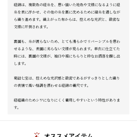
経錦は、複数色の経糸を、
思い描いた地色や文様になるように経
糸を表に浮かせ、
その他の糸を裏に沈めるために緯糸を通しなが
ら織り進めます。
織上がった布からは、控えめな光沢と、
緻密な
文様に圧倒されます。
裏面も、糸が渡らないため、
とても滑らかでリバーシブルを思わ
せるような、
表面に劣らない文様が見られます。単衣に仕立てた
時には、
裏面の文様が、袖口や裾にちらりと粋なお洒落を醸し出
します。
菊詰七宝は、
控えめな光沢感と緻密であるがすっきりとした織り
の表情で高い格
調を漂わせる経錦の着尺です。
経組織のためシワになりにくく着用しやすいという特性がありま
す。
オススメアイテム