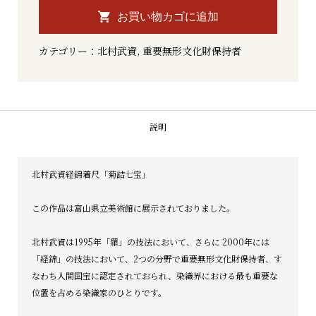
村
お買い物カゴに追加
武
カテゴリー：
北村武資
,
重要無形文化財保持者
資
経
絹
着
説明
尺
個
北村武資経錦着尺「菊詰七宝」
この作品は富山県立美術館に展示されておりました。
北村武資は1995年「羅」の技法において、さらに 2000年には
「経錦」の技法において、
2つの分野で重要無形文化財保持者、
す
なわち人間国宝に認定されておられ、
染織界における最も重要な
位置を占める染織家のひとりです。