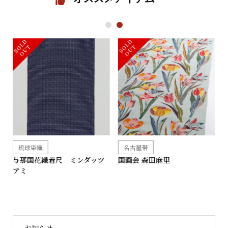
1
2
S
L
D
O
U
S
L
D
O
U
O
T
O
T
琉球染織
名古屋帯
帯
与那国花織着尺 ミンダッツ
国画会 森田麻里
アミ
お知らせ