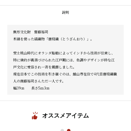
説明
無形文化財 齋藤裕司
木綿を使った縞織物「唐棧織（とうざんおり）」。
安土桃山時代にオランダ船舶によってインドから技術が伝来し、
特
に倹約が義務づけられた江戸期には、色調やデザインが粋な江
戸文
化に受容され一斉を風靡しました。
現在日本でこの技術を引き継ぐのは、館山市在住で4代目唐棧織職
人の商藤裕司さんただ一人です。
幅39㎝ 長さ5ｍ3㎝
オススメアイテム