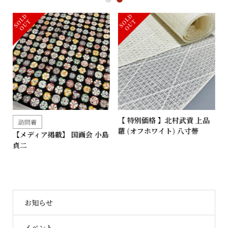
1
2
S
L
D
O
U
S
L
D
O
U
O
T
O
T
 特別価格 】北村武資 上品
型絵染
訪問着
 (オフホワイト) 八寸帯
【10%OFF】国画会 鈴木紀
【メディ
絵
貞二
お知らせ
イベント