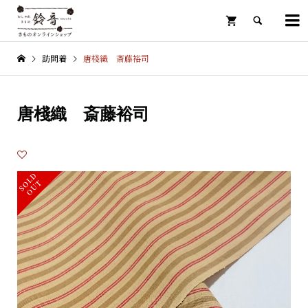

訪問着
唐棧織 斎藤裕司

唐棧織 斎藤裕司
S
L
D
O
U
O
T