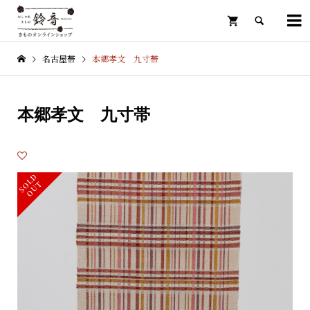

名古屋帯
本郷孝文 九寸帯

本郷孝文 九寸帯
S
L
D
O
U
O
T