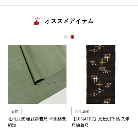
オススメアイテム
1
2
着物
久米島紬
帯
北村武資 羅紋帛着尺 ※価格要
【10％OFF】比屋根千晶 久米
相談
島紬着尺