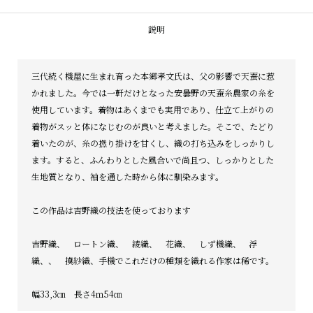
説明
三代続く機屋に生まれ育った本郷孝文氏は、父の影響で天蚕に惹
かれました。今では一軒だけとなった安曇野の天蚕糸農家の糸を
使用しています。着物はあくまでも実用であり、仕立て上がりの
着物がスッと体になじむのが良いと考えました。そこで、たどり
着いたのが、糸の撚り掛けを甘くし、織の打ち込みをしっかりし
ます。すると、ふんわりとした風合いで尚且つ、しっかりとした
生地質となり、袖を通した時から体に馴染みます。
この作品は吉野織の技法を使っております
吉野織、 ロートン織、 綾織、 花織、 しず機織、 浮
織、、 摸紗織、手機でこれだけの種類を織れる作家は稀です。
幅33,3㎝ 長さ4ｍ54㎝