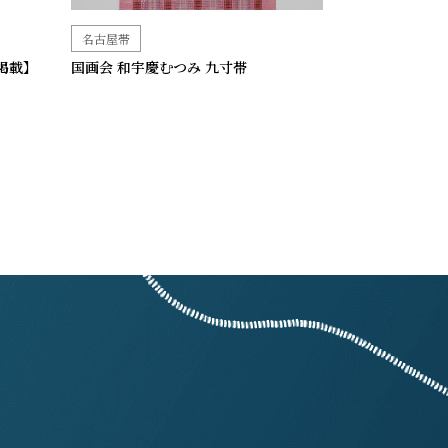
名古屋帯
掲載】
国画会 和宇慶むつみ 九寸帯