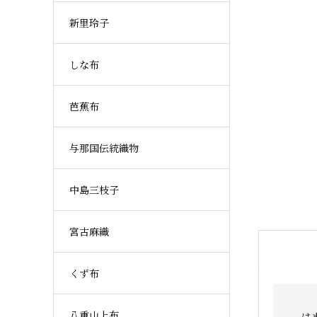
新里玲子
しな布
芭蕉布
与那国伝統織物
中島三枝子
宮古麻織
くず布
八重山上布
は