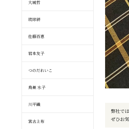
大城哲
琉球絣
佐藤百恵
岩本友子
つのだれいこ
鳥巣 水子
川平織
弊社で
ぜひお
宮古上布