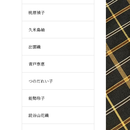
桃原禎子
久米島紬
出雲織
青戸泰恵
つのだれい子
能勢玲子
読谷山花織