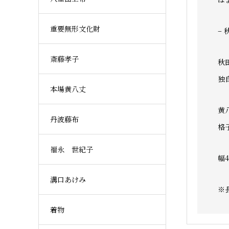
重要無形文化財
–
斎藤孝子
秋
独
本場黄八丈
黄
丹波藤布
格
福永 世紀子
幅
溝口あけみ
※
着物