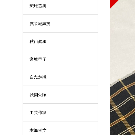
琉球美絣
真栄城興茂
秋山眞和
宮城里子
白たか織
城間栄順
工芸作家
本郷孝文