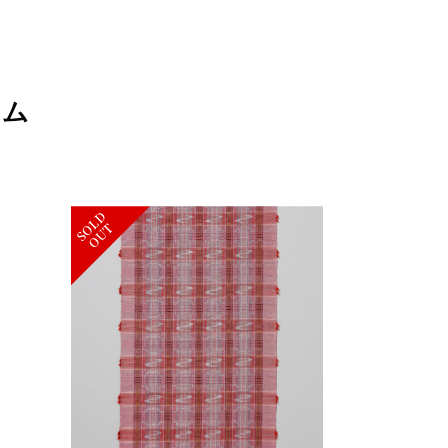
テム
S
L
D
O
U
O
T