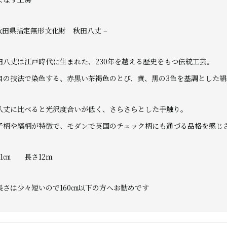
 秋田県指定無形文化財 秋田八丈 –
田八丈は江戸時代に生まれた、230年を越える歴史をもつ伝統
工芸。
自の技法で染色する、赤黒い茶褐色のとび、黄、黒の3色を基調
とした絹
八丈に比べると光沢度合いが低く、さらさらとした手触り。
子柄や縞柄が特徴で、モダンで英国のチェック柄にも通づる品格
を感じ
41㎝ 長さ12ｍ
長さは少々短いので160㎝以下の方へお勧めです