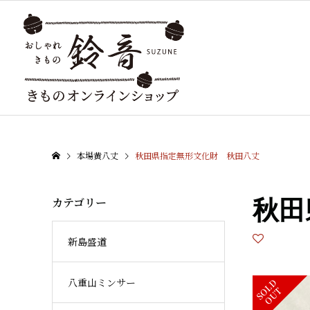
本場黄八丈
秋田県指定無形文化財 秋田八丈
カテゴリー
秋田
新島盛道
八重山ミンサー
S
L
D
O
U
O
T