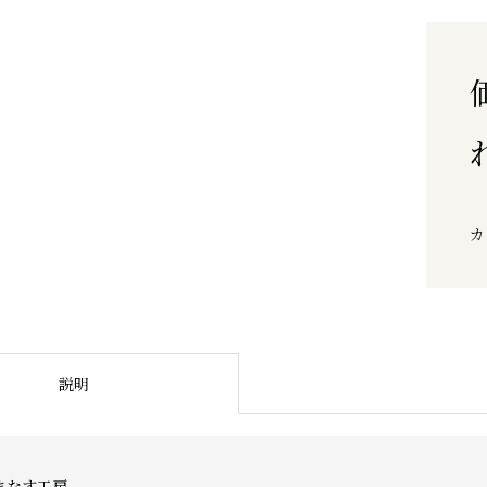
カ
説明
まなす工房