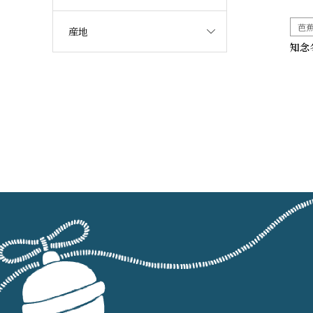
芭
産地
知念