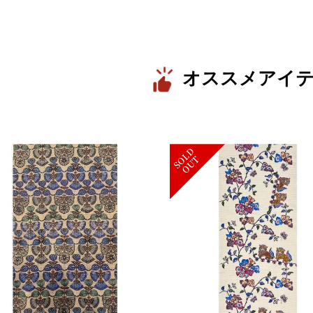
オススメアイ
S
L
D
O
U
O
T