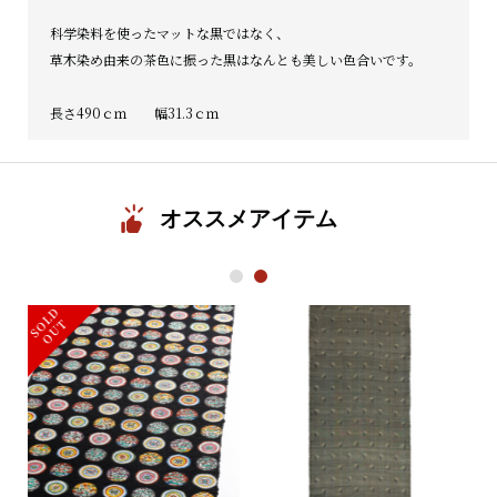
科学染料を使ったマットな黒ではなく、
草木染め由来の茶色に振った黒はなんとも美しい色合いです。
長さ490ｃｍ 幅31.3ｃｍ
オススメアイテム
1
2