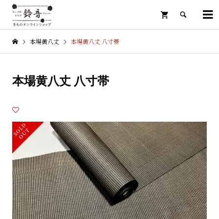

本場黄八丈
本場黄八丈 八寸帯

本場黄八丈 八寸帯
S
L
D
O
U
O
T