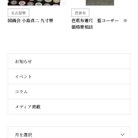
芭蕉布
名古屋帯
芭蕉布着尺 藍コーザー ※
【10%OFF】国画会 岡本紘子
国
価格要相談
九寸帯
お知らせ
イベント
コラム
メディア掲載
月を選択