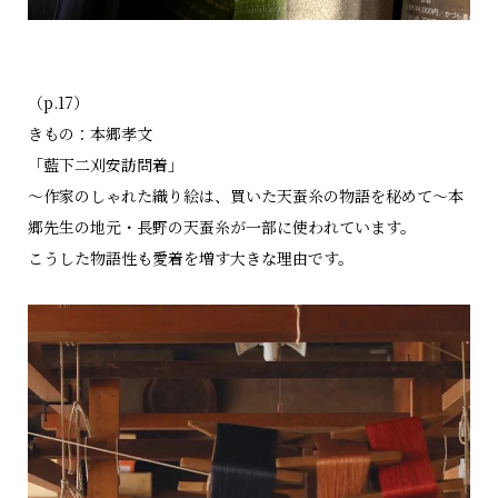
（p.17）
きもの：本郷孝文
「藍下二刈安訪問着」
～作家のしゃれた織り絵は、買いた天蚕糸の物語を秘めて〜本
郷先生の地元・長野の天蚕糸が一部に使われています。
こうした物語性も愛着を増す大きな理由です。