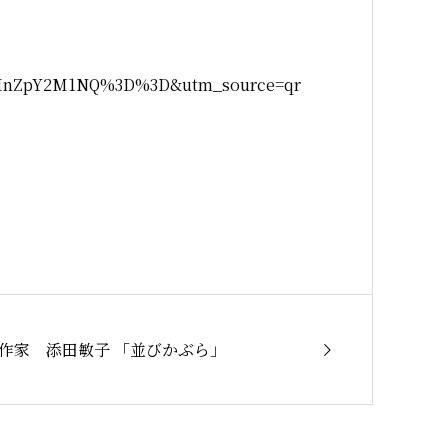
VuMnZpY2M1NQ%3D%3D&utm_source=qr
作家 添田敏子 「並びかぶら」