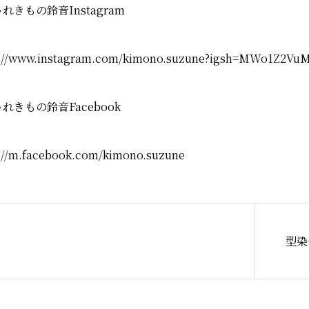
れきもの鈴音Instagram
s://www.instagram.com/kimono.suzune?igsh=MWo1Z2
れきもの鈴音Facebook
://m.facebook.com/kimono.suzune
型染