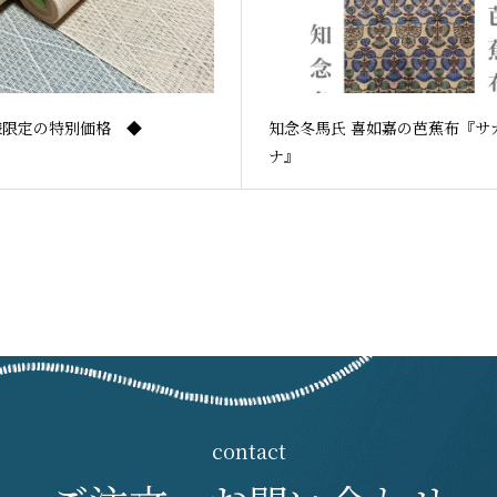
様限定の特別価格 ◆
知念冬馬氏 喜如嘉の芭蕉布『サ
ナ』