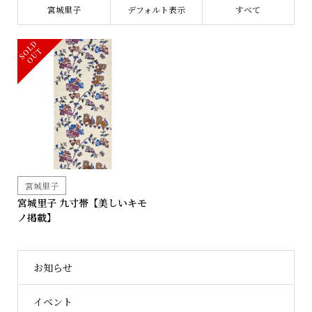
宮城里子
デフォルト表示
すべて
S
L
D
O
U
O
T
宮城里子
宮城里子 九寸帯【美しいキモ
ノ掲載】
お知らせ
イベント